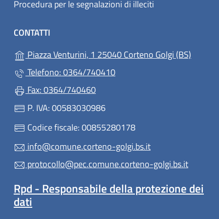
Procedura per le segnalazioni di illeciti
CONTATTI
(apre in
Piazza Venturini, 1 25040 Corteno Golgi (BS)
Telefono: 0364/740410
Fax: 0364/740460
P. IVA: 00583030986
Codice fiscale: 00855280178
info@comune.corteno-golgi.bs.it
protocollo@pec.comune.corteno-golgi.bs.it
Rpd - Responsabile della protezione dei
dati