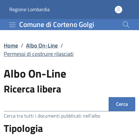
Permessi di costruire ri
Vai al contenuto principale
(apre in un'altra scheda).
Regione Lombardia
Comune di Corteno Golgi
Home
/
Albo On-Line
/
Permessi di costruire rilasciati
Albo On-Line
Ricerca libera
Ricerca
Cerca tra tutti i documenti pubblicati nell’albo
Tipologia