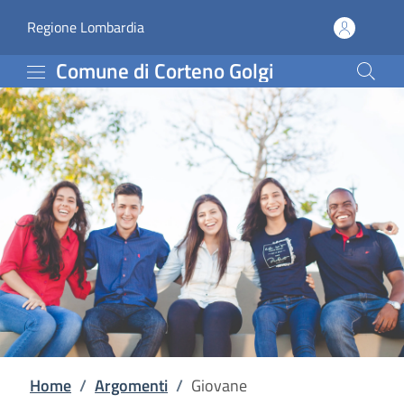
Giovane | Comune di Cor
Vai al contenuto principale
(apre in un'altra scheda).
Regione Lombardia
Comune di Corteno Golgi
Home
/
Argomenti
/
Giovane