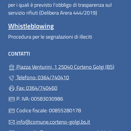
per i quali è previsto l'obbligo di trasparenza sul
servizio rifiuti (Delibera Arera 444/2019)
Whistleblowing
Procedura per le segnalazioni di illeciti
CONTATTI
(apre in
Piazza Venturini, 1 25040 Corteno Golgi (BS)
Telefono: 0364/740410
Fax: 0364/740460
P. IVA: 00583030986
Codice fiscale: 00855280178
info@comune.corteno-golgi.bs.it