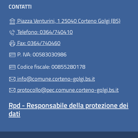
CONTATTI
(apre in
Piazza Venturini, 1 25040 Corteno Golgi (BS)
Telefono: 0364/740410
Fax: 0364/740460
P. IVA: 00583030986
Codice fiscale: 00855280178
info@comune.corteno-golgi.bs.it
protocollo@pec.comune.corteno-golgi.bs.it
Rpd - Responsabile della protezione dei
dati