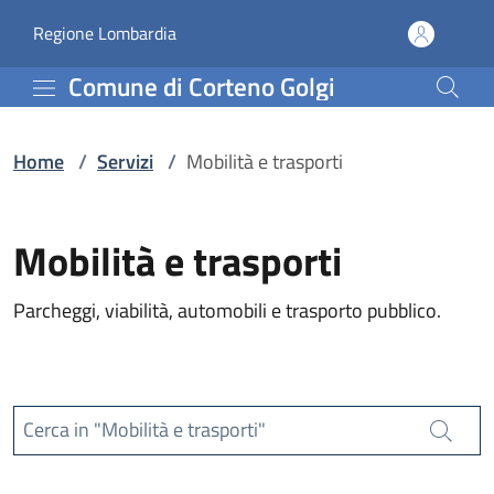
Servizi | Comune di Cort
Vai al contenuto principale
(apre in un'altra scheda).
Regione Lombardia
Comune di Corteno Golgi
Home
/
Servizi
/
Mobilità e trasporti
Mobilità e trasporti
Parcheggi, viabilità, automobili e trasporto pubblico.
Cerca in "Mobilità e trasporti"
Cerca