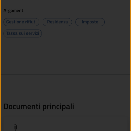
Argomenti
Gestione rifiuti
Residenza
Imposte
Tassa sui servizi
Documenti principali
(apre in un'altra scheda).