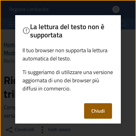
Richiesta di rimborso di
Vai al contenuto principale
(apre in un'altra scheda).
Regione Lombardia
Comune di Corteno Golgi
La lettura del testo non è
supportata
Home
/
Amministrazione
/
Documenti e dati
/
Il tuo browser non supporta la lettura
Modulistica
/
automatica del testo.
Richiesta di rimborso di tributi non dovuti
Ti suggeriamo di utilizzare una versione
Richiesta di rimborso di
aggiornata di uno dei browser più
diffusi in commercio.
tributi non dovuti
Compila il modulo per richiedere il rimborso se hai
Chiudi
versato somme maggiori rispetto a quelle dovute
Condividi
Vedi azioni