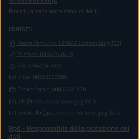
Procedura per le segnalazioni di illeciti
CONTATTI
(apre in
Piazza Venturini, 1 25040 Corteno Golgi (BS)
Telefono: 0364/740410
Fax: 0364/740460
P. IVA: 00583030986
Codice fiscale: 00855280178
info@comune.corteno-golgi.bs.it
protocollo@pec.comune.corteno-golgi.bs.it
Rpd - Responsabile della protezione dei
dati