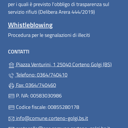
per i quali è previsto l'obbligo di trasparenza sul
servizio rifiuti (Delibera Arera 444/2019)
Whistleblowing
Procedura per le segnalazioni di illeciti
CONTATTI
(apre in
Piazza Venturini, 1 25040 Corteno Golgi (BS)
Telefono: 0364/740410
Fax: 0364/740460
P. IVA: 00583030986
Codice fiscale: 00855280178
info@comune.corteno-golgi.bs.it