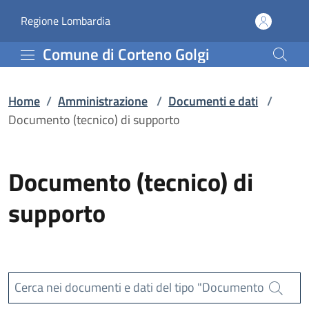
Documento (tecnico) di 
Vai al contenuto principale
(apre in un'altra scheda).
Regione Lombardia
Comune di Corteno Golgi
Home
/
Amministrazione
/
Documenti e dati
/
Documento (tecnico) di supporto
Documento (tecnico) di
supporto
Cerca nei documenti e dati del tipo "Documento
Cerca