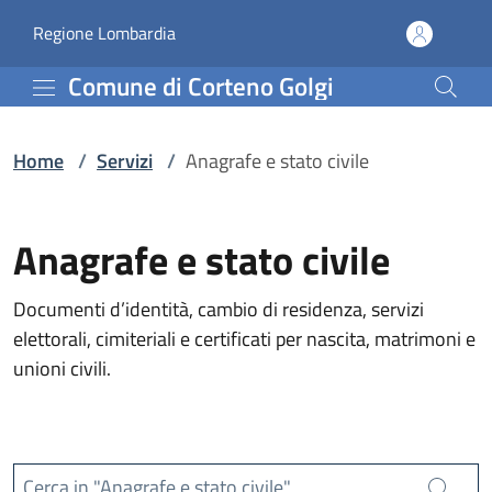
Servizi | Comune di Cort
Vai al contenuto principale
(apre in un'altra scheda).
Regione Lombardia
Comune di Corteno Golgi
Home
/
Servizi
/
Anagrafe e stato civile
Anagrafe e stato civile
Documenti d’identità, cambio di residenza, servizi
elettorali, cimiteriali e certificati per nascita, matrimoni e
unioni civili.
Cerca in "Anagrafe e stato civile"