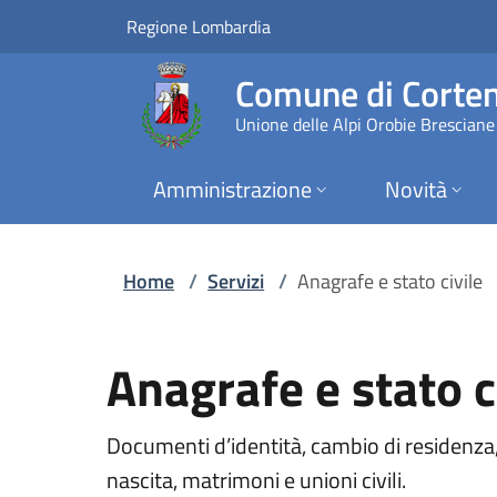
Servizi | Comune di 
Vai al contenuto principale
(apre in un'altra scheda).
Regione Lombardia
Comune di Corten
Unione delle Alpi Orobie Bresciane
Amministrazione
Novità
Home
/
Servizi
/
Anagrafe e stato civile
Anagrafe e stato c
Documenti d’identità, cambio di residenza, se
nascita, matrimoni e unioni civili.