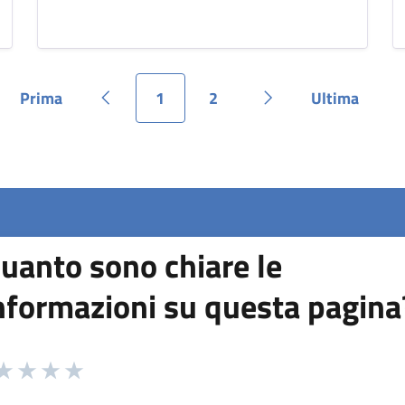
Prima
1
2
Ultima
Pagina
Pagina precedente
Pagina
Pagina
Pagina successiva
Pagina
uanto sono chiare le
nformazioni su questa pagina
 da 1 a 5 stelle la pagina
ta 1 stelle su 5
aluta 2 stelle su 5
Valuta 3 stelle su 5
Valuta 4 stelle su 5
Valuta 5 stelle su 5